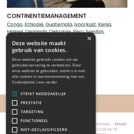
CONTINENTIEMANAGEMENT
Congo
Ethiopië
Guatemala
Ivoorkust
Kenia
Malawi
Oeganda
Oekraïne
Peru
Soedan
×
Tanzania
Zambia
Zuid Afrika
Deze website maakt
LEES MEER
gebruik van cookies.
Deze website gebruikt cookies om uw
gebruikerservaring te verbeteren. Door
onze website te gebruiken, stemt u in met
alle cookies in overeenstemming met ons
Cookiebeleid.
Lees verder
STRIKT NOODZAKELIJK
PRESTATIE
TARGETING
FUNCTIONEEL
Child-Help vzw, De Keyserlei 60C bus 1301 – 2018 Antwerp –
Email
administratie@child-help.be
–
Tel.
+32 (0) 2 528 06 78
NIET-GECLASSIFICEERD