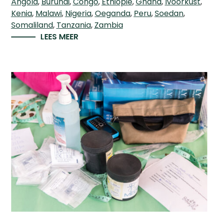
Angola
Burundi
Congo
Ethiopië
Ghana
Ivoorkust
Kenia
Malawi
Nigeria
Oeganda
Peru
Soedan
Somaliland
Tanzania
Zambia
LEES MEER