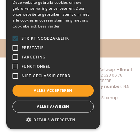
Deze website gebruikt cookies om uw
gebruikerservaring te verbeteren. Door
onze website te gebruiken, stemt u in met
alle cookies in overeenstemming met ons
Cookiebeleid.
Lees verder
STRIKT NOODZAKELIJK
PRESTATIE
TARGETING
FUNCTIONEEL
Child-Help vzw, De Keyserlei 60C bus 1301 – 2018 Antwerp –
Email
administratie@child-help.be
–
Tel.
+32 (0) 2 528 06 78
NIET-GECLASSIFICEERD
IBAN:
BE56 7380 1971 7088 –
BIC:
KREDBEBB
Managing director:
Pierre Mertens –
Company number:
N.N.
ALLES ACCEPTEREN
0883.566.169 – RPR Antwerp
Donate
–
Privacy policy
–
Cookie policy
–
Sitemap
Made by Conversal
ALLES AFWIJZEN
DETAILS WEERGEVEN