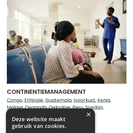
CONTINENTIEMANAGEMENT
Congo
Ethiopië
Guatemala
Ivoorkust
Kenia
Malawi
Oeganda
Oekraïne
Peru
Soedan
×
Tanzania
Zambia
Zuid Afrika
Deze website maakt
LEES MEER
gebruik van cookies.