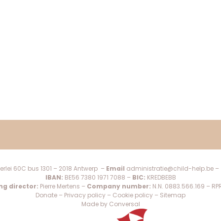
erlei 60C bus 1301 – 2018 Antwerp –
Email
administratie@child-help.be
–
IBAN:
BE56 7380 1971 7088 –
BIC:
KREDBEBB
g director:
Pierre Mertens –
Company number:
N.N. 0883.566.169 – RP
Donate
–
Privacy policy
–
Cookie policy
–
Sitemap
Made by Conversal