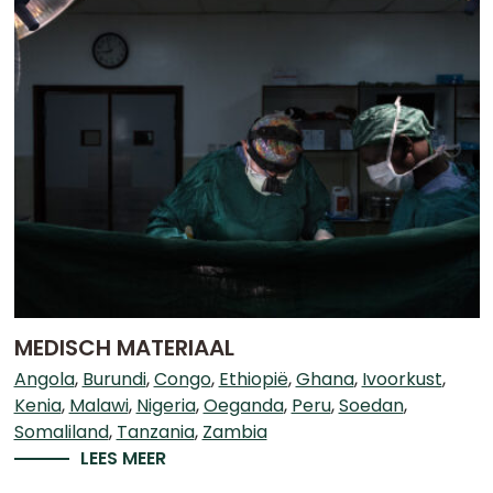
MEDISCH MATERIAAL
Angola
Burundi
Congo
Ethiopië
Ghana
Ivoorkust
Kenia
Malawi
Nigeria
Oeganda
Peru
Soedan
Somaliland
Tanzania
Zambia
LEES MEER