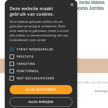
Congo
Ethiopië
Guatemala
Ivoorkust
Kenia
Malawi
×
Oeganda
Oekraïne
Peru
Soedan
Tanzania
Zambia
Deze website maakt
Zuid Afrika
gebruik van cookies.
LEES MEER
Deze website gebruikt cookies om uw
gebruikerservaring te verbeteren. Door
onze website te gebruiken, stemt u in met
alle cookies in overeenstemming met ons
Cookiebeleid.
Lees verder
STRIKT NOODZAKELIJK
PRESTATIE
TARGETING
FUNCTIONEEL
NIET-GECLASSIFICEERD
Child-Help vzw, De Keys
ALLES ACCEPTEREN
Managin
ALLES AFWIJZEN