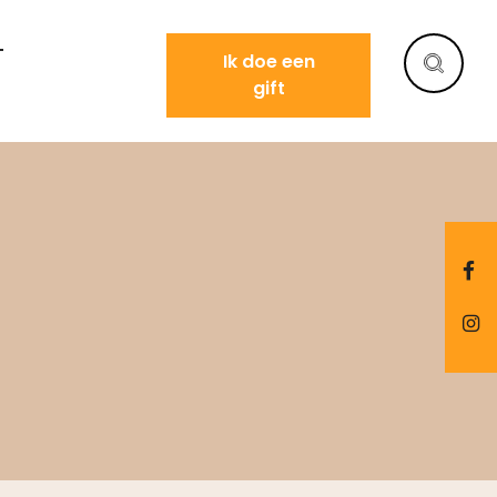
T
Ik doe een
gift