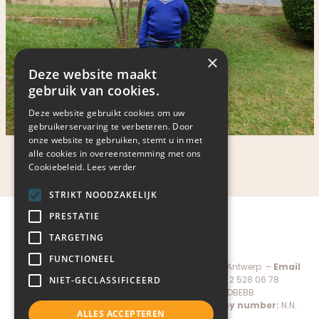
×
Deze website maakt
gebruik van cookies.
Deze website gebruikt cookies om uw
gebruikerservaring te verbeteren. Door
onze website te gebruiken, stemt u in met
2025
alle cookies in overeenstemming met ons
Cookiebeleid.
Lees verder
STRIKT NOODZAKELIJK
PRESTATIE
TARGETING
FUNCTIONEEL
Child-Help vzw, De Keyserlei 60C bus 1301 – 2018 Antwerp –
Email
administratie@child-help.be
–
Tel.
+32 (0) 2 528 06 78
NIET-GECLASSIFICEERD
IBAN:
BE56 7380 1971 7088 –
BIC:
KREDBEBB
Managing director:
Pierre Mertens –
Company number:
N.N.
ALLES ACCEPTEREN
0883.566.169 – RPR Antwerp