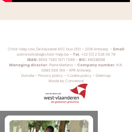
Child-Help vzw, De Keyserlei 60C bus 1301 – 2018 Antwerp –
Email
administratie@child-help.be
–
Tel.
+32 (0) 2 528 06 78
IBAN:
BE56 7380 1971 7088 –
BIC:
KREDBEBB
Managing director:
Pierre Mertens –
Company number:
N.N.
0883.566.169 – RPR Antwerp
Donate
–
Privacy policy
–
Cookie policy
–
Sitemap
Made by Conversal
×