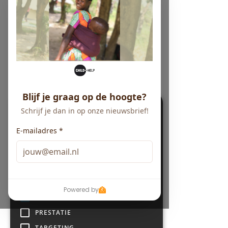
×
Deze website maakt
gebruik van cookies.
Deze website gebruikt cookies om uw
gebruikerservaring te verbeteren. Door
onze website te gebruiken, stemt u in met
alle cookies in overeenstemming met ons
Cookiebeleid.
Lees verder
Powered by
STRIKT NOODZAKELIJK
PRESTATIE
TARGETING