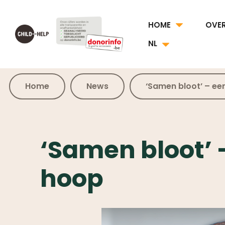
HOME
OVE
NL
Home
News
‘Samen bloot’ – een
‘Samen bloot’ 
hoop