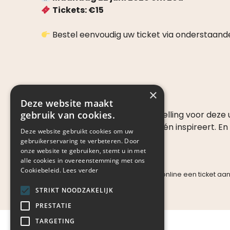
Tickets: €15
Bestel eenvoudig uw ticket via onderstaand
×
Deze website maakt
gebruik van cookies.
We verwachten veel belangstelling voor deze 
Gun uzelf een avond die raakt én inspireert. En 
Deze website gebruikt cookies om uw
gebruikerservaring te verbeteren. Door
Van harte welkom!
onze website te gebruiken, stemt u in met
alle cookies in overeenstemming met ons
Cookiebeleid.
Lees verder
Indien het voor u niet mogelijk is om online een ticket a
STRIKT NOODZAKELIJK
PRESTATIE
TARGETING