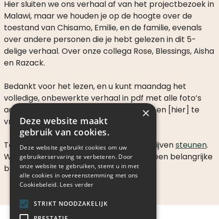
Hier sluiten we ons verhaal af van het projectbezoek in
Malawi, maar we houden je op de hoogte over de
toestand van Chisamo, Emilie, en de familie, evenals
over andere personen die je hebt gelezen in dit 5-
delige verhaal. Over onze collega Rose, Blessings, Aisha
en Razack.
Bedankt voor het lezen, en u kunt maandag het
volledige, onbewerkte verhaal in pdf met alle foto’s
aanvragen door dit artikel te bezoeken en [hier] te
×
Deze website maakt
vragen het naar uw e-mail te sturen
gebruik van cookies.
Tot die tijd raden we je aan om ons te blijven
steunen
.
Deze website gebruikt cookies om uw
We zijn afhankelijk van uw donaties, als een belangrijke
gebruikerservaring te verbeteren. Door
onze website te gebruiken, stemt u in met
bloedlijn voor de projecten.
alle cookies in overeenstemming met ons
Cookiebeleid.
Lees verder
STRIKT NOODZAKELIJK
PRESTATIE