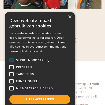
×
Deze website maakt
gebruik van cookies.
Deze website gebruikt cookies om uw
gebruikerservaring te verbeteren. Door
onze website te gebruiken, stemt u in met
alle cookies in overeenstemming met ons
Cookiebeleid.
Lees verder
STRIKT NOODZAKELIJK
PRESTATIE
TARGETING
FUNCTIONEEL
Child-Help vzw, De Keyserlei 60C bus 1301 – 2018 Antwerp –
Email
administratie@child-help.be
–
Tel.
+32 (0) 2 528 06 78
NIET-GECLASSIFICEERD
IBAN:
BE56 7380 1971 7088 –
BIC:
KREDBEBB
Managing director:
Pierre Mertens –
Company number:
N.N.
ALLES ACCEPTEREN
0883.566.169 – RPR Antwerp
Donate
–
Privacy policy
–
Cookie policy
–
Sitemap