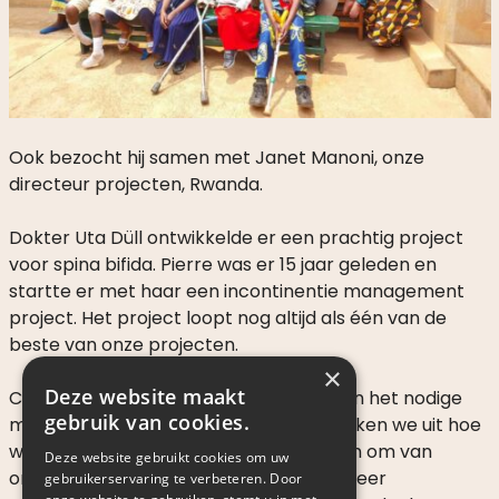
Ook bezocht hij samen met Janet Manoni, onze
directeur projecten, Rwanda.
Dokter Uta Düll ontwikkelde er een prachtig project
voor spina bifida. Pierre was er 15 jaar geleden en
startte er met haar een incontinentie management
project. Het project loopt nog altijd als één van de
beste van onze projecten.
×
Deze website maakt
Child-Help betaalde enkel de training en het nodige
gebruik van cookies.
medisch materiaal. Samen met Uta zoeken we uit hoe
we een zelfhulpgroep kunnen faciliteren om van
Deze website gebruikt cookies om uw
onderuit te kunnen lobbyen voor een meer
gebruikerservaring te verbeteren. Door