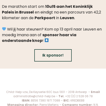
De marathon start om
10u15 aan het Koninklijk
Paleis in Brussel
en eindigt na een parcours van 42,2
kilometer aan de
Parkpoort
in
Leuven
.
Wil jij haar steunen? Kom op 13 april naar Leuven en
moedig Imana aan of
sponsor haar via
onderstaande knop
!
Ik sponsor!
Child-Help vzw, De Keyserlei 60C bus 1301 – 2018 Antwerp –
Email
administratie@child-help.be
–
Tel.
+32 (0) 2 528 06 78
IBAN:
BE56 7380 1971 7088 –
BIC:
KREDBEBB
Managing director:
Pierre Mertens –
Company number:
N.N.