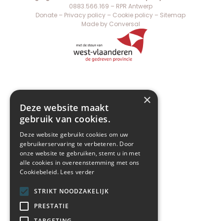
0883.566.169 – RPR Antwerp
Donate
–
Privacy policy
–
Cookie policy
–
Sitemap
Made by Conversal
×
Deze website maakt
gebruik van cookies.
Deze website gebruikt cookies om uw
gebruikerservaring te verbeteren. Door
onze website te gebruiken, stemt u in met
alle cookies in overeenstemming met ons
Cookiebeleid.
Lees verder
STRIKT NOODZAKELIJK
PRESTATIE
TARGETING