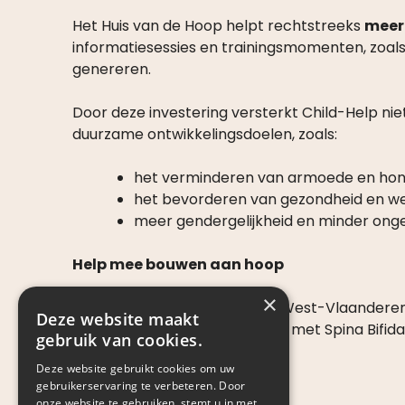
Het Huis van de Hoop helpt rechtstreeks
meer 
informatiesessies en trainingsmomenten, zoals 
genereren.
Door deze investering versterkt Child-Help ni
duurzame ontwikkelingsdoelen, zoals:
het verminderen van armoede en hon
het bevorderen van gezondheid en wel
meer gendergelijkheid en minder ongel
Help mee bouwen aan hoop
×
Met de hulp van de Provincie West-Vlaanderen
Deze website maakt
een veilige plek waar kinderen met Spina Bifid
gebruik van cookies.
Deze website gebruikt cookies om uw
gebruikerservaring te verbeteren. Door
onze website te gebruiken, stemt u in met