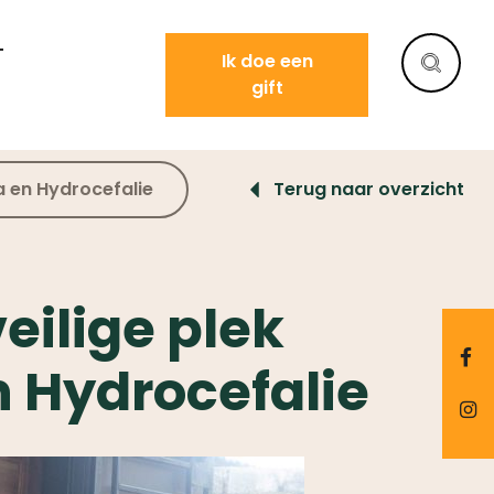
T
Ik doe een
gift
a en Hydrocefalie
Terug naar overzicht
eilige plek
n Hydrocefalie