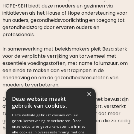
HOPE-SBH biedt deze moeders en gezinnen via
initiatieven als het House of Hope ondersteuning voor
hun ouders, gezondheidsvoorlichting en toegang tot
gezondheidszorg door ervaren ouders en
professionals.
In samenwerking met beleidsmakers pleit Beza sterk
voor de verplichte verrijking van tarwemeel met
essentiële voedingsstoffen, met name foliumzuur, om
een einde te maken aan vertragingen in de
handhaving en om de gezondheidsresultaten van
moeders te verbeteren.
×
Deze website maakt
Door haar inspanningen vergroot Beza het bewustzijn
gebruik van cookies.
over de gevaren van een foliumzuurtekort, versterkt
ze gemeenschappen en zorgt ze ervoor dat meer
Deze website gebruikt cookies om uw
gezinnen de zorg en ondersteuning krijgen die ze nodig
gebruikerservaring te verbeteren. Door
onze website te gebruiken, stemt u in met
hebben.
alle cookies in overeenstemming met ons