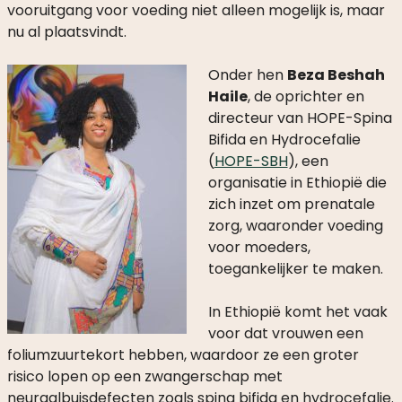
vooruitgang voor voeding niet alleen mogelijk is, maar
nu al plaatsvindt.
Onder hen
Beza Beshah
Haile
, de oprichter en
directeur van HOPE-Spina
Bifida en Hydrocefalie
(
HOPE-SBH
), een
organisatie in Ethiopië die
zich inzet om prenatale
zorg, waaronder voeding
voor moeders,
toegankelijker te maken.
In Ethiopië komt het vaak
voor dat vrouwen een
foliumzuurtekort hebben, waardoor ze een groter
risico lopen op een zwangerschap met
neuraalbuisdefecten zoals spina bifida en hydrocefalie.