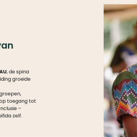
van
AU
, de spina
iding groeide
groepen,
 op toegang tot
nclusie –
ida zelf.