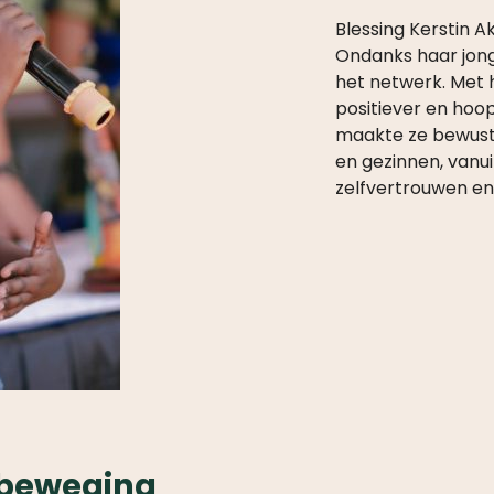
Blessing Kerstin 
Ondanks haar jonge
het netwerk. Met h
positiever en hoop
maakte ze bewustm
en gezinnen, vanu
zelfvertrouwen en
 beweging