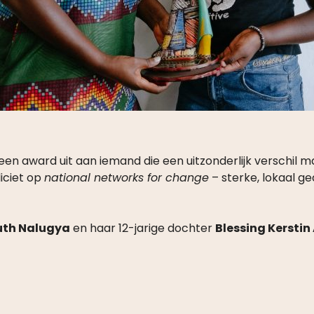
een award uit aan iemand die een uitzonderlijk verschil 
liciet op
national networks for change
– sterke, lokaal g
uth Nalugya
en haar 12-jarige dochter
Blessing Kersti