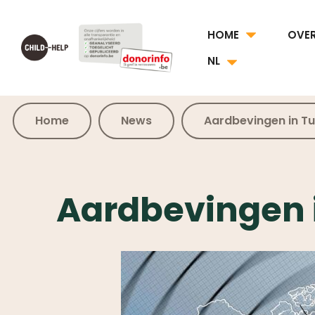
HOME
OVE
NL
Home
News
Aardbevingen in Tur
Aardbevingen i