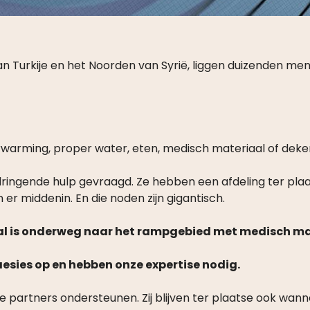
 Turkije en het Noorden van Syrië, liggen duizenden mens
 verwarming, proper water, eten, medisch materiaal of deke
ngende hulp gevraagd. Ze hebben een afdeling ter plaats
er middenin. En die noden zijn gigantisch.
al is onderweg naar het rampgebied met medisch ma
esies op en hebben onze expertise nodig.
e partners ondersteunen. Zij blijven ter plaatse ook wann