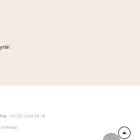
rië’.
Tel.
+32 (0) 2 528 06 78
R Antwerp