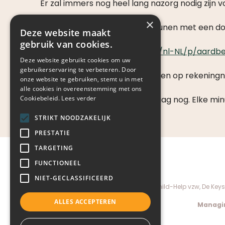
Er zal immers nog heel lang nazorg nodig zijn
×
Je kan onze noodoperatie steunen met een do
Deze website maakt
gebruik van cookies.
https://childhelp.koalect.com/nl-NL/p/aardbe
Deze website gebruikt cookies om uw
gebruikerservaring te verbeteren. Door
Of je kan een overschrijving doen op rekening
onze website te gebruiken, stemt u in met
alle cookies in overeenstemming met ons
Cookiebeleid.
Lees verder
Aarzel niet en steun ons vandaag nog. Elke min
STRIKT NOODZAKELIJK
PRESTATIE
TARGETING
FUNCTIONEEL
NIET-GECLASSIFICEERD
Child-Help vzw, De Keys
ALLES ACCEPTEREN
Managin