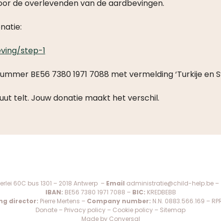
 voor de overlevenden van de aardbevingen.
natie:
ving/step-1
nummer BE56 7380 1971 7088 met vermelding ‘Turkije en Sy
uut telt. Jouw donatie maakt het verschil.
erlei 60C bus 1301 – 2018 Antwerp –
Email
administratie@child-help.be
–
IBAN:
BE56 7380 1971 7088 –
BIC:
KREDBEBB
g director:
Pierre Mertens –
Company number:
N.N. 0883.566.169 – RP
Donate
–
Privacy policy
–
Cookie policy
–
Sitemap
Made by Conversal