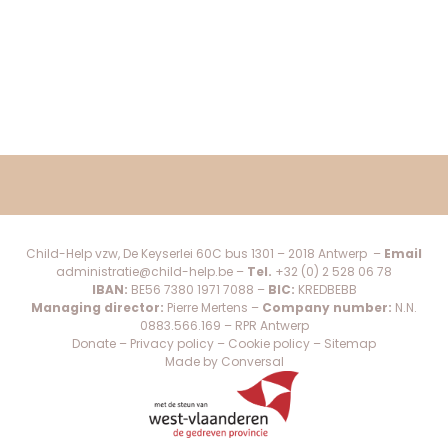
Child-Help vzw, De Keyserlei 60C bus 1301 – 2018 Antwerp –
Email
administratie@child-help.be
–
Tel.
+32 (0) 2 528 06 78
IBAN:
BE56 7380 1971 7088 –
BIC:
KREDBEBB
Managing director:
Pierre Mertens –
Company number:
N.N.
0883.566.169 – RPR Antwerp
Donate
–
Privacy policy
–
Cookie policy
–
Sitemap
Made by Conversal