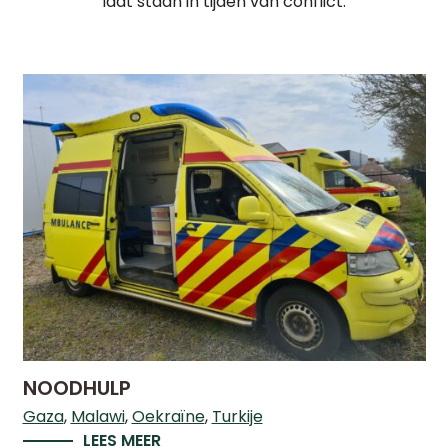
laat staan in tijden van conflict.
NOODHULP
Gaza
Malawi
Oekraïne
Turkije
LEES MEER