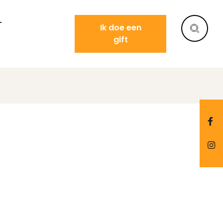
T
Ik doe een
gift