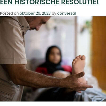
EEN HISTORISCHE RESOLUTIE!
BEST
VOOR
CHILD
Posted on
oktober 26, 2023
by
conversal
HELP
VZW