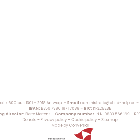
erlei 60C bus 1301 – 2018 Antwerp –
Email
administratie@child-help.be
–
IBAN:
BE56 7380 1971 7088 –
BIC:
KREDBEBB
g director:
Pierre Mertens –
Company number:
N.N. 0883.566.169 – RP
Donate
–
Privacy policy
–
Cookie policy
–
Sitemap
Made by Conversal