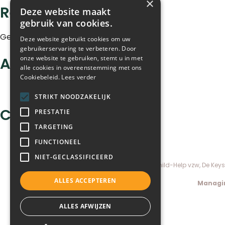
×
Recent Comments
Deze website maakt
gebruik van cookies.
Geen reacties om te tonen.
Deze website gebruikt cookies om uw
gebruikerservaring te verbeteren. Door
onze website te gebruiken, stemt u in met
Archives
alle cookies in overeenstemming met ons
Cookiebeleid.
Lees verder
oktober 2023
STRIKT NOODZAKELIJK
Categories
PRESTATIE
TARGETING
Uncategorized @nl-be
FUNCTIONEEL
NIET-GECLASSIFICEERD
Child-Help vzw, De Keys
ALLES ACCEPTEREN
Managin
ALLES AFWIJZEN