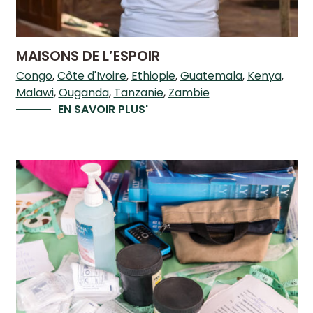
MAISONS DE L’ESPOIR
Congo
Côte d'Ivoire
Ethiopie
Guatemala
Kenya
Malawi
Ouganda
Tanzanie
Zambie
EN SAVOIR PLUS'