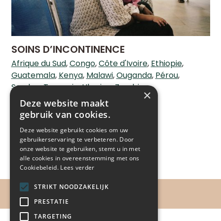
SOINS D’INCONTINENCE
Afrique du Sud
Congo
Côte d'Ivoire
Ethiopie
Guatemala
Kenya
Malawi
Ouganda
Pérou
Soudan
Tanzanie
Ukraine
Zambie
×
EN SAVOIR PLUS'
Deze website maakt
gebruik van cookies.
Deze website gebruikt cookies om uw
gebruikerservaring te verbeteren. Door
onze website te gebruiken, stemt u in met
alle cookies in overeenstemming met ons
Cookiebeleid.
Lees verder
STRIKT NOODZAKELIJK
PRESTATIE
TARGETING