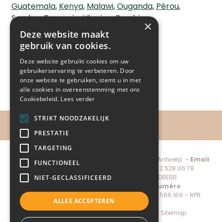
Guatemala
Kenya
Malawi
Ouganda
Pérou
Soudan
Tanzanie
Ukraine
Zambie
×
EN SAVOIR PLUS'
Deze website maakt
gebruik van cookies.
Deze website gebruikt cookies om uw
gebruikerservaring te verbeteren. Door
onze website te gebruiken, stemt u in met
alle cookies in overeenstemming met ons
Cookiebeleid.
Lees verder
STRIKT NOODZAKELIJK
PRESTATIE
TARGETING
Child-Help vzw, De Keyserlei 60C bus 1301 – 2018 Antwerp –
Email
FUNCTIONEEL
administratie@child-help.be
–
Tel.
+32 (0) 2 528 06 78
IBAN:
BE56 7380 1971 7088 –
BIC:
KREDBEBB
NIET-GECLASSIFICEERD
Directeur général:
Pierre Mertens –
Numéro
d’enregistrement de la société N.N
. 0883.566.169 – RPR
ALLES ACCEPTEREN
Antwerp
Donate
–
Privacy policy
–
Cookie policy
–
Sitemap
Made by Conversal