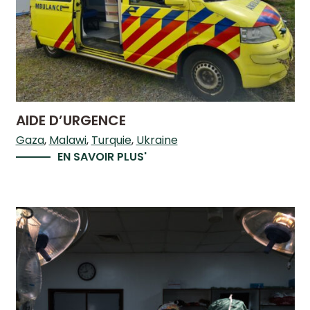
AIDE D’URGENCE
Gaza
Malawi
Turquie
Ukraine
EN SAVOIR PLUS'