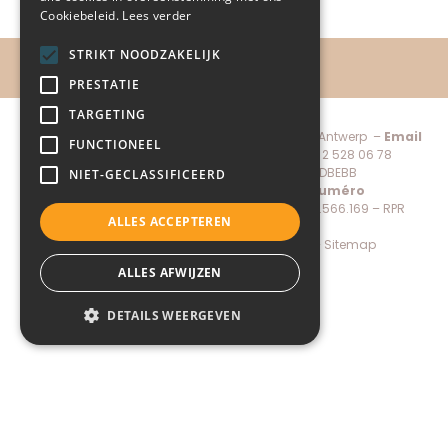
Cookiebeleid.
Lees verder
STRIKT NOODZAKELIJK
PRESTATIE
TARGETING
Child-Help vzw, De Keyserlei 60C bus 1301 – 2018 Antwerp –
Email
FUNCTIONEEL
administratie@child-help.be
–
Tel.
+32 (0) 2 528 06 78
IBAN:
BE56 7380 1971 7088 –
BIC:
KREDBEBB
NIET-GECLASSIFICEERD
Directeur général:
Pierre Mertens –
Numéro
d’enregistrement de la société N.N
. 0883.566.169 – RPR
ALLES ACCEPTEREN
Antwerp
Donate
–
Privacy policy
–
Cookie policy
–
Sitemap
Made by Conversal
ALLES AFWIJZEN
DETAILS WEERGEVEN
Strikt noodzakelijk
Prestatie
×
Targeting
Functioneel
QU’EST-CE QUE LE SPINA-BIFIDA ?
Niet-geclassificeerd