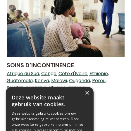
SOINS D’INCONTINENCE
Afrique du Sud
Congo
Côte d'Ivoire
Ethiopie
Guatemala
Kenya
Malawi
Ouganda
Pérou
Soudan
Tanzanie
Ukraine
Zambie
×
EN SAVOIR PLUS'
Deze website maakt
gebruik van cookies.
Deze website gebruikt cookies om uw
gebruikerservaring te verbeteren. Door
onze website te gebruiken, stemt u in met
alle cookies in overeenstemming met ons