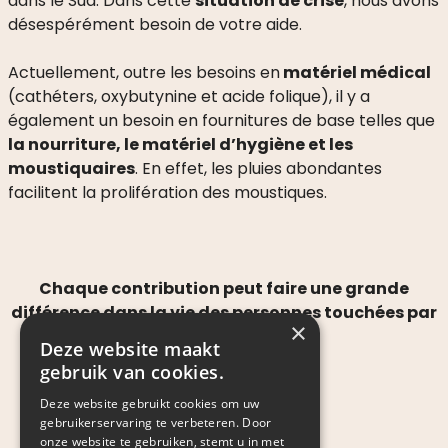
dans le Sud. Dans cette
situation de crise
, nous avons
désespérément besoin de votre aide.
Actuellement, outre les besoins en
matériel médical
(cathéters, oxybutynine et acide folique), il y a
également un besoin en fournitures de base telles que
la nourriture, le matériel d’hygiène et les
moustiquaires
. En effet, les pluies abondantes
facilitent la prolifération des moustiques.
Chaque contribution peut faire une grande
différence dans la vie des personnes touchées par
×
cette catastrophe.
Deze website maakt
gebruik van cookies.
Deze website gebruikt cookies om uw
gebruikerservaring te verbeteren. Door
onze website te gebruiken, stemt u in met
Je fais un don