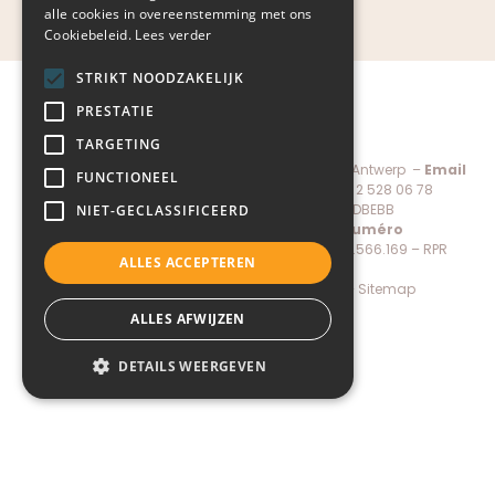
alle cookies in overeenstemming met ons
Cookiebeleid.
Lees verder
STRIKT NOODZAKELIJK
PRESTATIE
TARGETING
Child-Help vzw, De Keyserlei 60C bus 1301 – 2018 Antwerp –
Email
FUNCTIONEEL
administratie@child-help.be
–
Tel.
+32 (0) 2 528 06 78
IBAN:
BE56 7380 1971 7088 –
BIC:
KREDBEBB
NIET-GECLASSIFICEERD
Directeur général:
Pierre Mertens –
Numéro
d’enregistrement de la société N.N
. 0883.566.169 – RPR
ALLES ACCEPTEREN
Antwerp
Donate
–
Privacy policy
–
Cookie policy
–
Sitemap
Made by Conversal
ALLES AFWIJZEN
DETAILS WEERGEVEN
Strikt noodzakelijk
Prestatie
Targeting
Functioneel