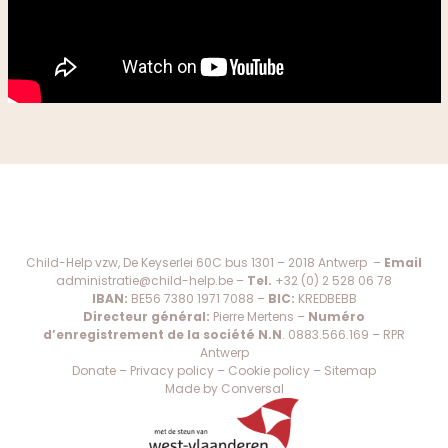
Child-Help vzw, De Keyserlei 60C bus 1301 – 2018 Antwerp –
Email
administratie@child-help.be
–
Tel.
+32 (0) 2 528 06 78
IBAN:
BE56 7380 1971 7088 –
BIC:
KREDBEBB
Directeur général:
Pierre Mertens –
Numéro
d’enregistrement de la société N.N
. 0883.566.169 – RPR
Antwerp
Donate
–
Privacy policy
–
Cookie policy
–
Sitemap
Made by Conversal