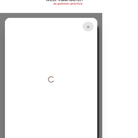
×
×
Deze website maakt
gebruik van cookies.
Deze website gebruikt cookies om uw
gebruikerservaring te verbeteren. Door
onze website te gebruiken, stemt u in met
alle cookies in overeenstemming met ons
Cookiebeleid.
Lees verder
STRIKT NOODZAKELIJK
PRESTATIE
TARGETING
FUNCTIONEEL
NIET-GECLASSIFICEERD